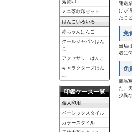
落款印
運送
けが
ミニ落款印セット
たこ
はんこいろいろ
赤ちゃんはんこ
免
クールジャパンはん
当店
こ
者に
アクセサリーはんこ
キャラクターズはん
免
こ
商品
た、
印鑑ケース一覧
少異
個人印用
ベーシックスタイル
カラースタイル