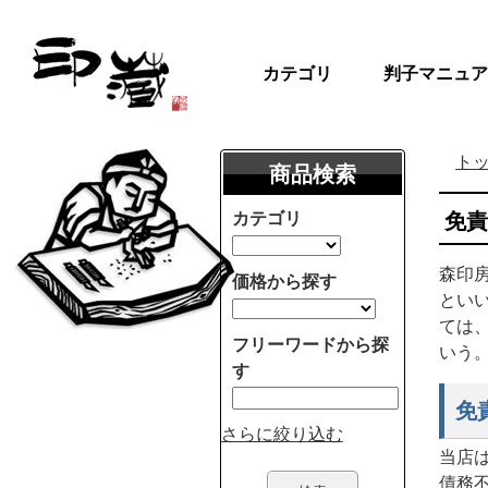
カテゴリ
判子マニュア
ト
商品検索
カテゴリ
免
森印
価格から探す
とい
ては
フリーワードから探
いう
す
免
さらに絞り込む
当店
債務