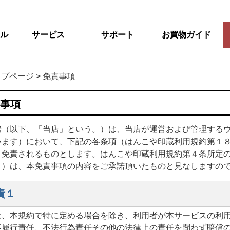
ル
サービス
サポート
お買物ガイド
ップページ
>
免責事項
責事項
房（以下、「当店」という。）は、当店が運営および管理する
います）において、下記の各条項（はんこや印蔵利用規約第１
、免責されるものとします。はんこや印蔵利用規約第４条所定
。）は、本免責事項の内容をご承諾頂いたものと見なしますの
責１
は、本規約で特に定める場合を除き、利用者が本サービスの利
不履行責任、不法行為責任その他の法律上の責任を問わず賠償