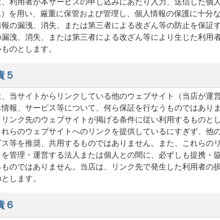
は、利用者が本サービスの申し込みにあたり入力、送信した個
SL）を用い、厳重に保管および管理し、個人情報の保護に十分
情報の漏洩、消失、または第三者による改ざん等の防止を保証
の漏洩、消失、または第三者による改ざん等により生じた利用
いものとします。
責５
は、当サイトからリンクしている他のウェブサイト（当店が運
る情報、サービス等について、何ら保証を行なうものではあり
、リンク先のウェブサイトが掲げる条件に従い利用するものと
これらのウェブサイトへのリンクを提供しているにすぎず、他
ビス等を推奨、共用するものではありません。また、これらの
トを管理・運営する法人または個人との間に、必ずしも提携・
るものではありません。当店は、リンク先で発生した利用者の
のとします。
責６