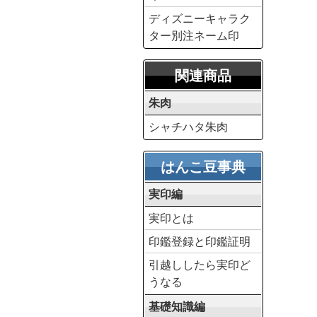
ディズニーキャラク
ター別注ネーム印
関連商品
朱肉
シャチハタ朱肉
はんこ豆事典
実印編
実印とは
印鑑登録と印鑑証明
引越ししたら実印ど
うなる
基礎知識編