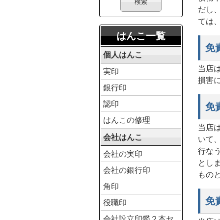
だし
ては
はんこ一覧
免
個人はんこ
当店
実印
損害
銀行印
認印
免
はんこの修理
当店
会社はんこ
いて
行な
会社の実印
とし
会社の銀行印
もの
角印
免
役職印
会社設立印鑑２本セ