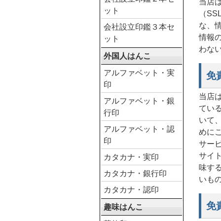
当店
ット
（S
な、
会社設立印鑑３本セ
情報
ット
わな
外国人はんこ
アルファベット・実
免
印
当店
アルファベット・銀
てい
行印
いて
アルファベット・認
めに
印
サー
サイ
カタカナ・実印
味す
カタカナ・銀行印
いも
カタカナ・認印
免
趣味はんこ